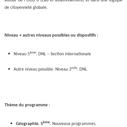
autour de l'ODD 6 (Eau et assainissement) et dans une logique
de citoyenneté globale.
Niveau + autres niveaux possibles ou dispositifs :
ème
Niveau 5
. DNL – Section internationale
nde
Autre niveau possible. Niveau 2
. DNL
Thème du programme :
ème
Géographie. 5
.
Nouveaux programmes.