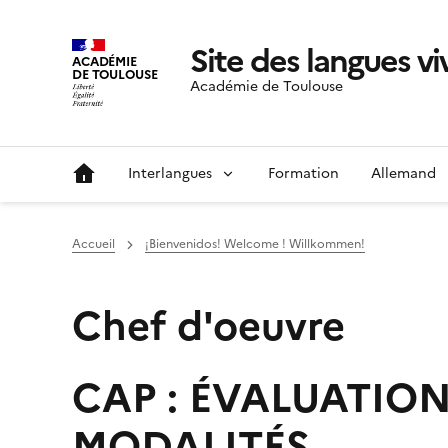
Site des langues v
ACADÉMIE
DE TOULOUSE
Académie de Toulouse
Interlangues
Formation
Allemand
Accueil
¡Bienvenidos! Welcome ! Willkommen!
Chef d'oeuvre
CAP : ÉVALUATION
MODALITÉS