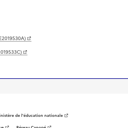
NE2019530A)
E2019533C)
nistère de l'éducation nationale
ue
Réseau Canopé