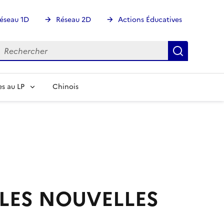
éseau 1D
Réseau 2D
Actions Éducatives
echercher
Rechercher
Recherch
s au LP
Chinois
 LES NOUVELLES