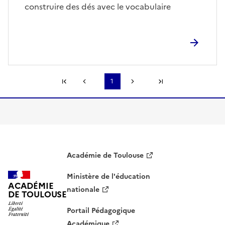
construire des dés avec le vocabulaire
Première page
1
Page précédente
Page suivante
Dernière page
S'abonner à Accordéon
Académie de Toulouse
Ministère de l'éducation
ACADÉMIE
nationale
DE TOULOUSE
Portail Pédagogique
Académique