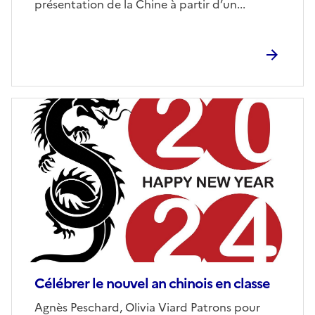
présentation de la Chine à partir d’un...
Image
de
couverture
(conseillée)
Célébrer le nouvel an chinois en classe
Corps
Agnès Peschard, Olivia Viard Patrons pour