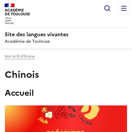
Recherc
ACADÉMIE
DE TOULOUSE
Site des langues vivantes
Académie de Toulouse
Voir le fil d’Ariane
Chinois
Accueil
Image
de
couverture
(conseillée)