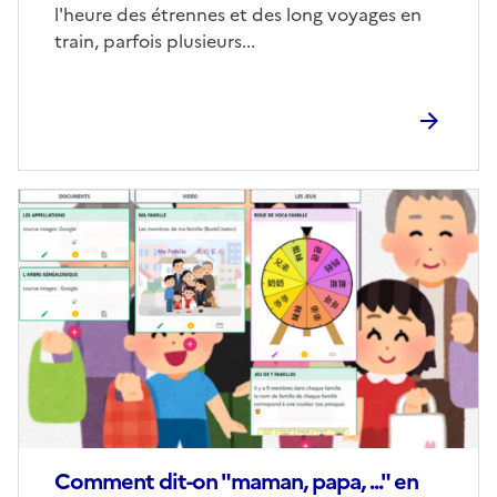
l'heure des étrennes et des long voyages en
train, parfois plusieurs...
Image
de
couverture
(conseillée)
Comment dit-on "maman, papa, ..." en