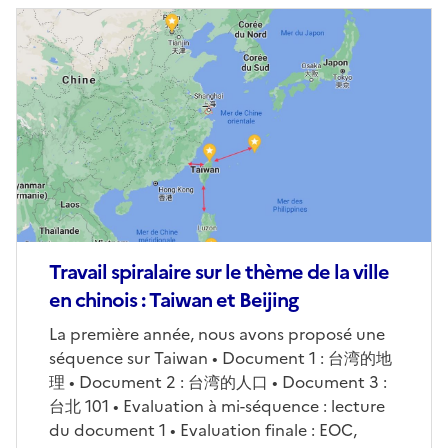
Image
de
couverture
(conseillée)
Travail spiralaire sur le thème de la ville
en chinois : Taiwan et Beijing
Corps
La première année, nous avons proposé une
séquence sur Taiwan • Document 1 : 台湾的地
理 • Document 2 : 台湾的人口 • Document 3 :
台北 101 • Evaluation à mi-séquence : lecture
du document 1 • Evaluation finale : EOC,