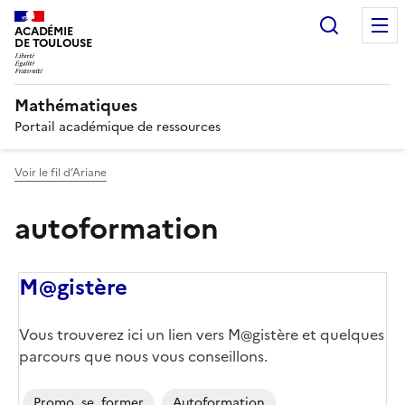
Recherc
ACADÉMIE
DE TOULOUSE
Mathématiques
Portail académique de ressources
Voir le fil d’Ariane
autoformation
M@gistère
Corps
Vous trouverez ici un lien vers M@gistère et quelques
parcours que nous vous conseillons.
Promo_se_former
Autoformation