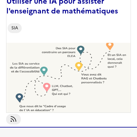
Utiliser une IA pour assister
l'enseignant de mathématiques
SIA
Image
de
couverture
(conseillée)
S'abonner À SIA