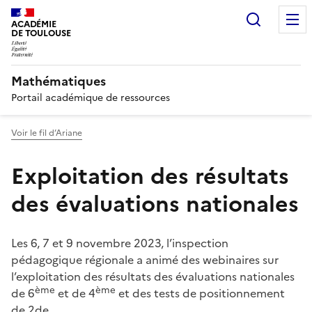
Recherc
ACADÉMIE
DE TOULOUSE
Mathématiques
Portail académique de ressources
Voir le fil d’Ariane
Exploitation des résultats
des évaluations nationales
Les 6, 7 et 9 novembre 2023, l’inspection
pédagogique régionale a animé des webinaires sur
l’exploitation des résultats des évaluations nationales
ème
ème
de 6
et de 4
et des tests de positionnement
de 2de.