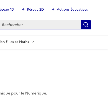
éseau 1D
Réseau 2D
Actions Éducatives
echercher
Rechercher
Recherch
lan Filles et Maths
mique pour le Numérique.