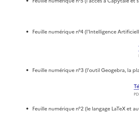
Feuille numérique n°5 (l'accès à Capytale et
Feuille numérique n°4 (l'Intelligence Artifici
Feuille numérique n°3 (l'outil Geogebra, la p
Té
PD
Feuille numérique n°2 (le langage LaTeX et au