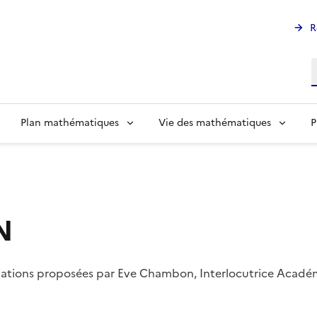
R
R
Plan mathématiques
Vie des mathématiques
P
N
mations proposées par Eve Chambon, Interlocutrice Acadé