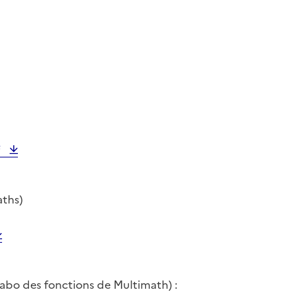
f
aths)
labo des fonctions de Multimath) :