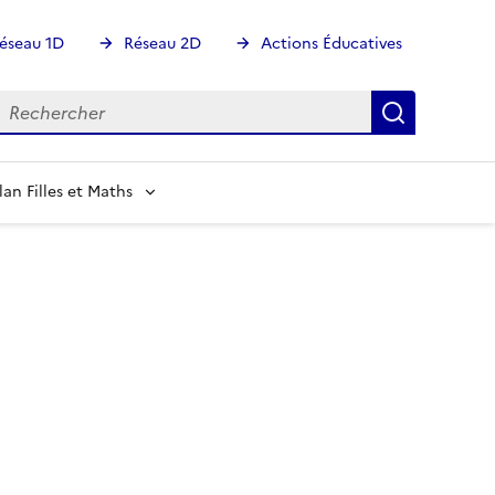
éseau 1D
Réseau 2D
Actions Éducatives
echercher
Rechercher
Recherch
lan Filles et Maths