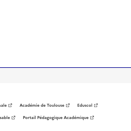
nale
Académie de Toulouse
Eduscol
sable
Portail Pédagogique Académique