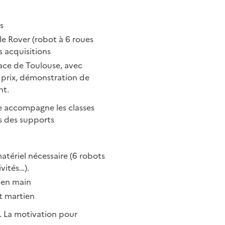
s
le Rover (robot à 6 roues
es acquisitions
space de Toulouse, avec
s prix, démonstration de
nt.
ce accompagne les classes
ts des supports
tériel nécessaire (6 robots
vités…).
s en main
t martien
t. La motivation pour