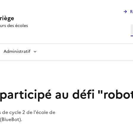
R
riège
urs des écoles
R
Administratif
 participé au défi "robo
es de cycle 2 de l'école de
Image
(BlueBot).
Image