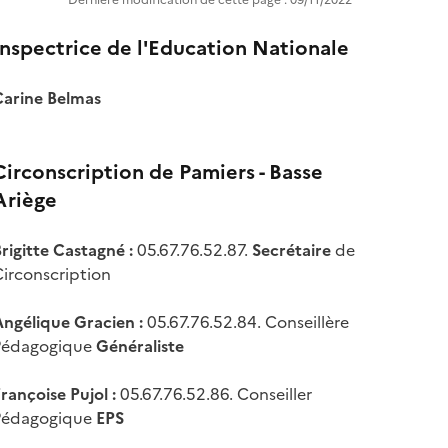
Dernière modification de cette page : 09/11/2022
Inspectrice de l'Education Nationale
Carine Belmas
Circonscription de Pamiers - Basse
Ariège
rigitte Castagné :
05.67.76.52.87.
Secrétaire
de
irconscription
Angélique Gracien :
05.67.76.52.84. Conseillère
Pédagogique
Généraliste
rançoise Pujol :
05.67.76.52.86. Conseiller
Pédagogique
EPS