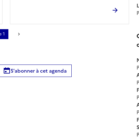
L
e 1
Page suivante
M
S'abonner à cet agenda
A
F
A
F