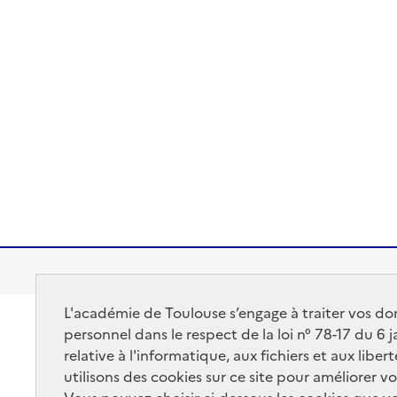
L'académie de Toulouse s’engage à traiter vos do
Académie de Toulouse
personnel dans le respect de la loi n° 78-17 du 6 
ACADÉMIE DE
relative à l'informatique, aux fichiers et aux libe
Ministère de l'éducation
TOULOUSE
utilisons des cookies sur ce site pour améliorer vo
Ministère de l'enseigne