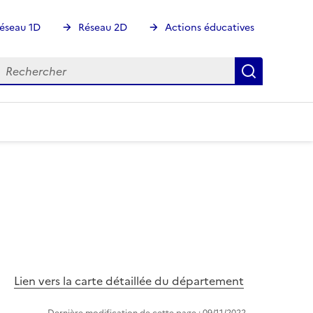
éseau 1D
Réseau 2D
Actions éducatives
echercher
Rechercher
Recherch
Image
Lien vers la carte détaillée du département