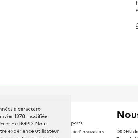
H
C
nnées à caractère
Nous
janvier 1978 modifiée
rtés et du RGPD. Nous
 nationale, de la jeunesse et des sports
tre expérience utilisateur.
ment supérieur, de la recherche et de l'innovation
DSDEN de 