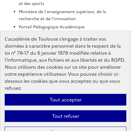
et des sports
Ministère de l'enseignement supérieur, de la
recherche et de l'innovation
Portail Pédagogique Académique
Nous contacter
L'académie de Toulouse s’engage à traiter vos
données à caractère personnel dans le respect de la
loi n° 78-17 du 6 janvier 1978 modifiée relative à
DSDEN de l'Ariège
l'informatique, aux fichiers et aux libertés et du RGPD.
7 rue du Lieutenant Paul Delpech
Nous utilisons des cookies sur ce site pour améliorer
BP40077
votre expérience utilisateur. Vous pouvez choisir ci-
09008 Foix Cedex
dessous les cookies que vous acceptez ou que vous
refusez.
Formulaire de contact
Tout accepter
Accessibilité : non conforme
Mentions Légales
Connexion
Tout refuser
Paramètres d'affichage
Gestion des cookies
Sauf mention contraire, tous les textes de ce site sont sous
license