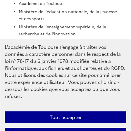
Académie de Toulouse
Ministère de l'éducation nationale, de la jeunesse
et des sports
Ministère de l'enseignement supérieur, de la
recherche et de l'innovation
Portail Pédagogique Académique
L'académie de Toulouse s’engage à traiter vos
Nous contacter
données à caractère personnel dans le respect de la
loi n° 78-17 du 6 janvier 1978 modifiée relative à
l'informatique, aux fichiers et aux libertés et du RGPD.
DSDEN du Tarn-et-Garonne
Nous utilisons des cookies sur ce site pour améliorer
Centre administratif Forestié
votre expérience utilisateur. Vous pouvez choisir ci-
436 rue Edouard Forestié
dessous les cookies que vous acceptez ou que vous
82000 Montauban
refusez.
Formulaire de contact
Tout accepter
Accessibilité : non conforme
Mentions Légales
Connexion