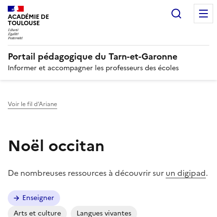
Recherc
N
ACADÉMIE DE
TOULOUSE
Portail pédagogique du Tarn-et-Garonne
Informer et accompagner les professeurs des écoles
Voir le fil d’Ariane
Noël occitan
De nombreuses ressources à découvrir sur
un digipad
.
Enseigner
Arts et culture
Langues vivantes