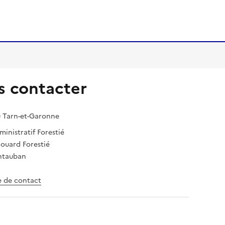
 contacter
 Tarn-et-Garonne
inistratif Forestié
douard Forestié
ntauban
e de contact