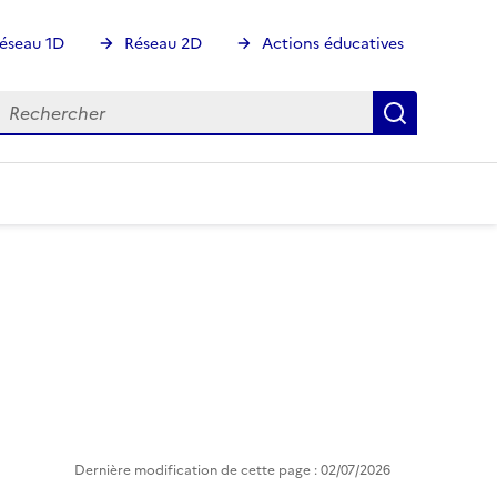
éseau 1D
Réseau 2D
Actions éducatives
echercher
Rechercher
Recherch
Dernière modification de cette page : 02/07/2026