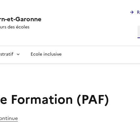
R
rn-et-Garonne
urs des écoles
R
stratif
Ecole inclusive
e Formation (PAF)
continue