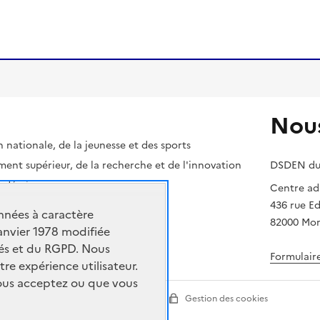
Nous
 nationale, de la jeunesse et des sports
ment supérieur, de la recherche et de l'innovation
DSDEN du
cadémique
Centre adm
436 rue E
nnées à caractère
82000 Mo
janvier 1978 modifiée
rtés et du RGPD. Nous
Formulair
tre expérience utilisateur.
vous acceptez ou que vous
ion
Paramètres d'affichage
Gestion des cookies