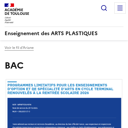
Recherc
ACADÉMIE
DE TOULOUSE
Enseignement des ARTS PLASTIQUES
Voir le fil d’Ariane
BAC
Image
de
couverture
(conseillée)