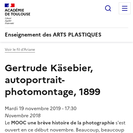
Recherc
ACADÉMIE
DE TOULOUSE
Enseignement des ARTS PLASTIQUES
Voir le fil d’Ariane
Gertrude Käsebier,
autoportrait-
photomontage, 1899
Mardi 19 novembre 2019 - 17:30
Novembre 2018
Le
MOOC une brève histoire de la photographie
s'est
ouvert en ce début novembre. Beaucoup, beaucoup