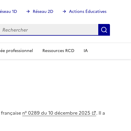
éseau 1D
Réseau 2D
Actions Éducatives
echercher
Rechercher
Recherch
ée professionnel
Ressources RCD
IA
e française
n° 0289 du 10 décembre 2025
. Il a