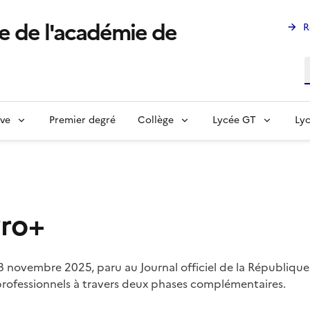
e de l'académie de
R
R
ève
Premier degré
Collège
Lycée GT
Lyc
Pro+
 28 novembre 2025, paru au Journal officiel de la Républiqu
s professionnels à travers deux phases complémentaires.