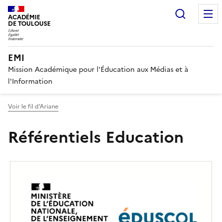
Recherc
ACADÉMIE
DE TOULOUSE
EMI
Mission Académique pour l'Éducation aux Médias et à
l'Information
Voir le fil d’Ariane
Référentiels Education
Image
de
couverture
(conseillée)