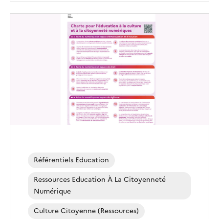
Image
de
couverture
(conseillée)
Référentiels Education
Ressources Education À La Citoyenneté
Numérique
Culture Citoyenne (ressources)