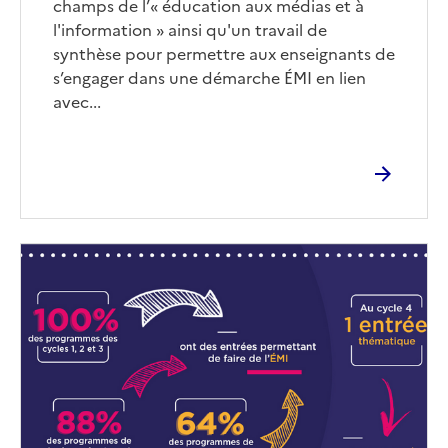
champs de l’« éducation aux médias et à
l'information » ainsi qu'un travail de
synthèse pour permettre aux enseignants de
s’engager dans une démarche ÉMI en lien
avec...
Image
de
couverture
(conseillée)