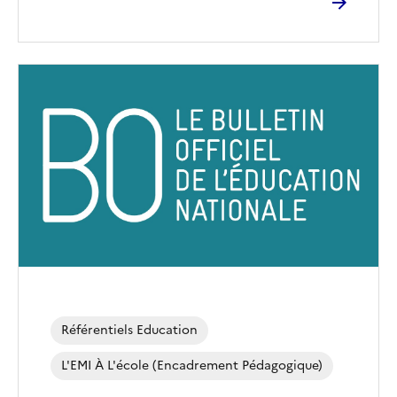
Image
de
couverture
(conseillée)
Référentiels Education
L'EMI À L'école (encadrement Pédagogique)