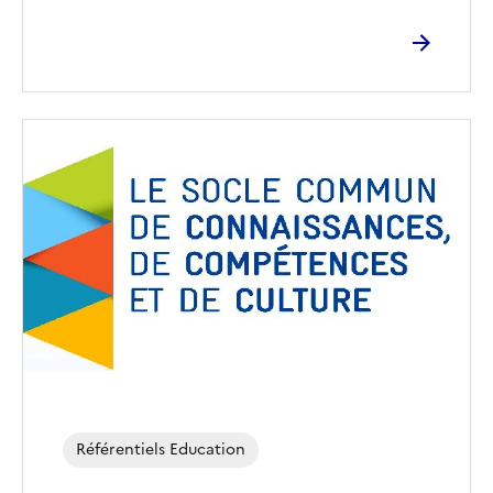
Image
de
couverture
(conseillée)
Référentiels Education