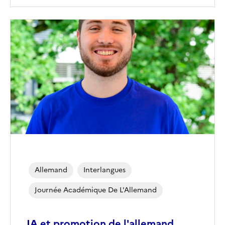
Image
de
couverture
(conseillée)
Allemand
Interlangues
Journée Académique De L'Allemand
IA et promotion de l'allemand