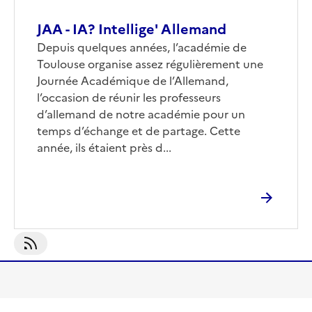
JAA - IA? Intellige' Allemand
Corps
Depuis quelques années, l’académie de
Toulouse organise assez régulièrement une
Journée Académique de l’Allemand,
l’occasion de réunir les professeurs
d’allemand de notre académie pour un
temps d’échange et de partage. Cette
année, ils étaient près d...
S'abonner À Journée Académique De L&#039;Allemand