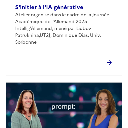
S'initier à l'IA générative
Corps
Atelier organisé dans le cadre de la Journée
Académique de l'Allemand 2025 -
Intellig'Allemand, mené par Liubov
Patrukhina,UT2J, Dominique Dias, Univ.
Sorbonne
Image
de
couverture
(conseillée)