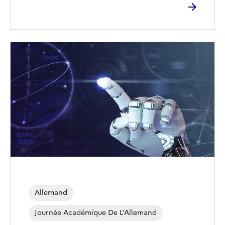
Image
de
couverture
(conseillée)
Allemand
Journée Académique De L'Allemand