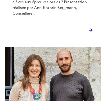
élèves aux épreuves orales ? Présentation
réalisée par Ann-Kathrin Bergmann,
Conseillère...
Image
de
couverture
(conseillée)