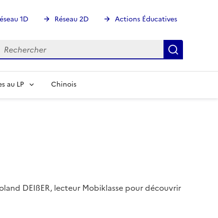
éseau 1D
Réseau 2D
Actions Éducatives
echercher
Rechercher
Recherch
s au LP
Chinois
Roland DEIßER, lecteur Mobiklasse pour découvrir