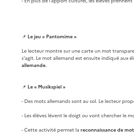
- En plus de l’apport culturel, les élèves prennent
Image
📌
Le jeu « Pantomime »
Le lecteur montre sur une carte un mot transpare
s'agit. Le mot allemand est ensuite indiqué aux é
allemande
.
Image
📌
Le « Musikspiel »
- Des mots allemands sont au sol. Le lecteur prop
- Les élèves lèvent le doigt ou vont chercher le m
- Cette activité permet la
reconnaissance de mots