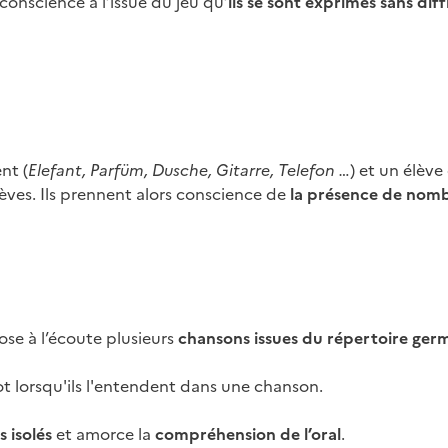
 conscience à l’issue du jeu qu’
ils se sont exprimés sans dif
nt (
Elefant, Parfüm, Dusche, Gitarre, Telefon …
) et un élève
lèves. Ils prennent alors conscience de
la présence de nomb
ose à l’écoute plusieurs
chansons issues du répertoire ge
ot lorsqu'ils l'entendent dans une chanson.
 isolés
et amorce la
compréhension de l’oral
.