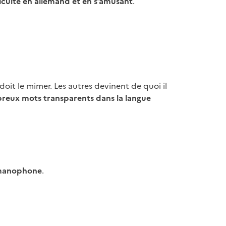
ficulté en allemand et en s’amusant
.
 doit le mimer. Les autres devinent de quoi il
reux mots transparents dans la langue
rmanophone
.