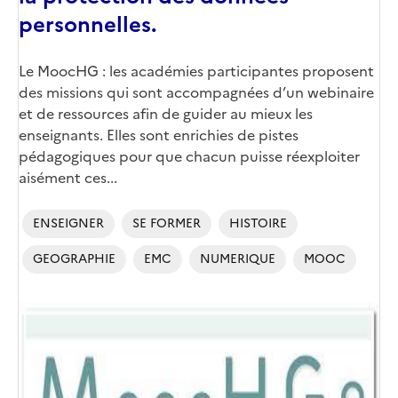
personnelles.
Corps
Le MoocHG : les académies participantes proposent
des missions qui sont accompagnées d’un webinaire
et de ressources afin de guider au mieux les
enseignants. Elles sont enrichies de pistes
pédagogiques pour que chacun puisse réexploiter
aisément ces...
ENSEIGNER
SE FORMER
HISTOIRE
GEOGRAPHIE
EMC
NUMERIQUE
MOOC
Image
de
couverture
(conseillée)