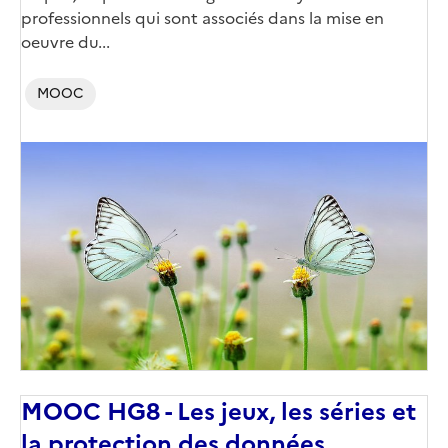
professionnels qui sont associés dans la mise en
oeuvre du...
MOOC
Image
de
couverture
(conseillée)
MOOC HG8 - Les jeux, les séries et
la protection des données