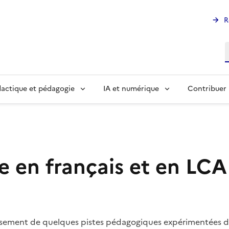
R
R
actique et pédagogie
IA et numérique
Contribuer
e en français et en LCA 
censement de quelques pistes pédagogiques expérimentées 