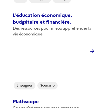
L'éducation économique,
budgétaire et financière.
Corps
Des ressources pour mieux appréhender la
vie économique.
Enseigner
Scenario
Mathscope
Ce site s’adresse aux enseignants de