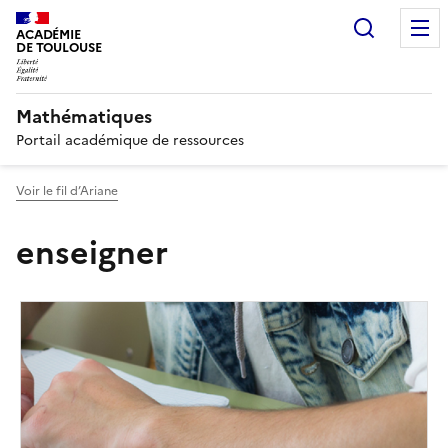
Recherc
ACADÉMIE
DE TOULOUSE
Mathématiques
Portail académique de ressources
Voir le fil d’Ariane
enseigner
Image
de
couverture
(conseillée)