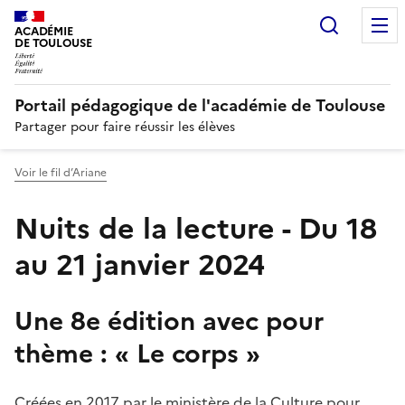
Recherc
N
ACADÉMIE
DE TOULOUSE
Portail pédagogique de l'académie de Toulouse
Partager pour faire réussir les élèves
Voir le fil d’Ariane
Nuits de la lecture - Du 18
au 21 janvier 2024
Une 8e édition avec pour
thème : « Le corps »
Créées en 2017 par le ministère de la Culture pour