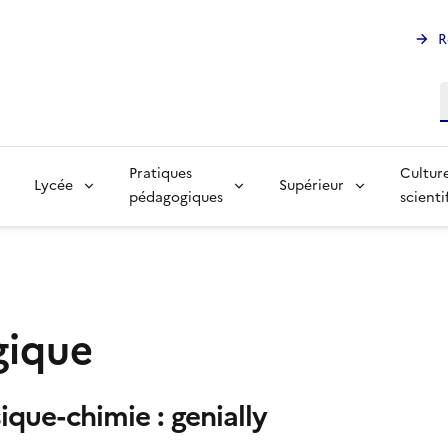
R
R
Pratiques
Cultur
Lycée
Supérieur
pédagogiques
scienti
gique
ique-chimie : genially