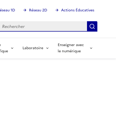
éseau 1D
Réseau 2D
Actions Éducatives
echercher
Rechercher
Recherch
e
Enseigner avec
Laboratoire
fique
le numérique