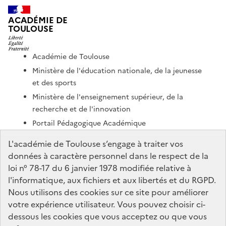
ACADÉMIE DE
TOULOUSE
Académie de Toulouse
Ministère de l'éducation nationale, de la jeunesse
et des sports
Ministère de l'enseignement supérieur, de la
recherche et de l'innovation
Portail Pédagogique Académique
Nous contacter
L'académie de Toulouse s’engage à traiter vos
données à caractère personnel dans le respect de la
loi n° 78-17 du 6 janvier 1978 modifiée relative à
DSDEN de l'Ariège
l'informatique, aux fichiers et aux libertés et du RGPD.
7 rue du Lieutenant Paul Delpech
Nous utilisons des cookies sur ce site pour améliorer
BP40077
votre expérience utilisateur. Vous pouvez choisir ci-
09008 Foix Cedex
dessous les cookies que vous acceptez ou que vous