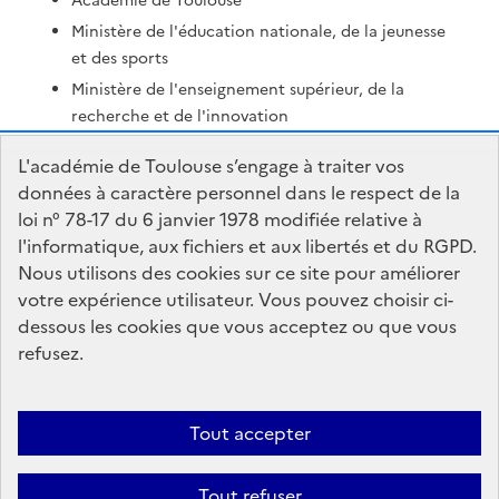
Académie de Toulouse
Ministère de l'éducation nationale, de la jeunesse
et des sports
Ministère de l'enseignement supérieur, de la
recherche et de l'innovation
Portail Pédagogique Académique
L'académie de Toulouse s’engage à traiter vos
Nous contacter
données à caractère personnel dans le respect de la
loi n° 78-17 du 6 janvier 1978 modifiée relative à
l'informatique, aux fichiers et aux libertés et du RGPD.
DSDEN du Tarn-et-Garonne
Nous utilisons des cookies sur ce site pour améliorer
Centre administratif Forestié
votre expérience utilisateur. Vous pouvez choisir ci-
436 rue Edouard Forestié
dessous les cookies que vous acceptez ou que vous
82000 Montauban
refusez.
Formulaire de contact
Tout accepter
Accessibilité : non conforme
Mentions Légales
Connexion
Tout refuser
Paramètres d'affichage
Gestion des cookies