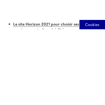
Le site Horizon 2021 pour choisir ses
enseignements de spécialité
Image
Le guide Onisep, "Après la 2nde générale et
technologique, rentrée 2019"
Image