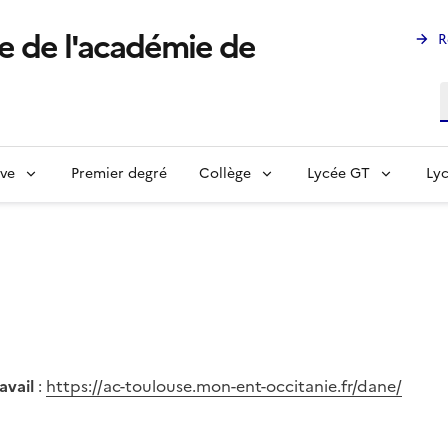
e de l'académie de
R
R
ève
Premier degré
Collège
Lycée GT
Lyc
avail
:
https://ac-toulouse.mon-ent-occitanie.fr/dane/