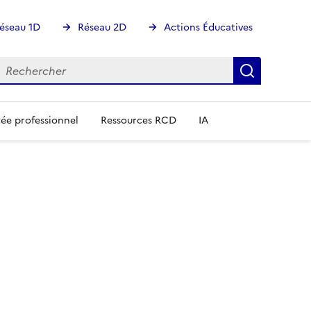
éseau 1D
Réseau 2D
Actions Éducatives
echercher
Rechercher
Recherch
ée professionnel
Ressources RCD
IA