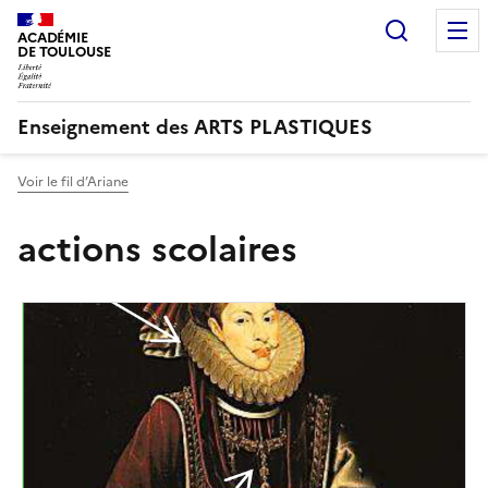
Recherc
ACADÉMIE
DE TOULOUSE
Enseignement des ARTS PLASTIQUES
Voir le fil d’Ariane
actions scolaires