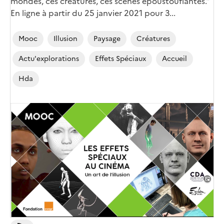
mondes, ces créatures, ces scènes époustouflantes."
En ligne à partir du 25 janvier 2021 pour 3...
Mooc
Illusion
Paysage
Créatures
Actu'explorations
Effets Spéciaux
Accueil
Hda
Image
de
couverture
(conseillée)