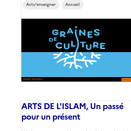
Actu'enseigner
Accueil
Image
de
couverture
(conseillée)
ARTS DE L'ISLAM, Un passé
pour un présent