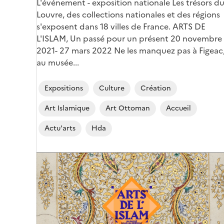
Corps
L'événement - exposition nationale Les trésors d
Louvre, des collections nationales et des régions
s'exposent dans 18 villes de France. ARTS DE
L'ISLAM, Un passé pour un présent 20 novembre
2021- 27 mars 2022 Ne les manquez pas à Figeac
au musée...
Expositions
Culture
Création
Art Islamique
Art Ottoman
Accueil
Actu'arts
Hda
Image
de
couverture
(conseillée)