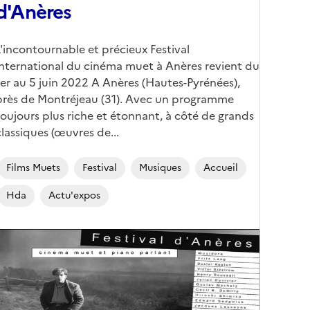
d'Anères
Corps
L'incontournable et précieux Festival
international du cinéma muet à Anères revient du
1er au 5 juin 2022 A Anères (Hautes-Pyrénées),
près de Montréjeau (31). Avec un programme
toujours plus riche et étonnant, à côté de grands
classiques (œuvres de...
Films Muets
Festival
Musiques
Accueil
Hda
Actu'expos
Image
de
couverture
conseillée)