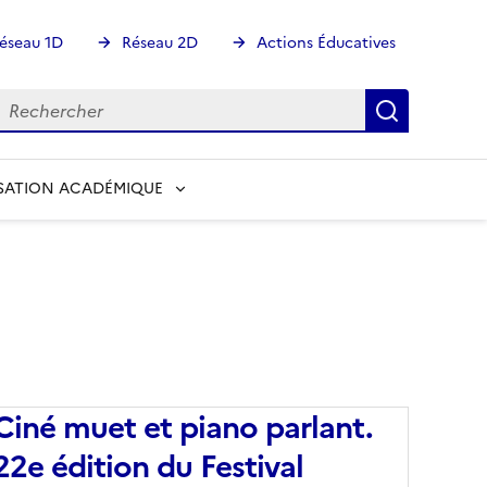
éseau 1D
Réseau 2D
Actions Éducatives
echercher
Rechercher
Recherch
SATION ACADÉMIQUE
Ciné muet et piano parlant.
22e édition du Festival