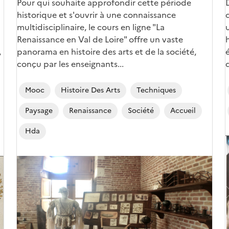
u
Corps
Pour qui souhaite approfondir cette période
historique et s'ouvrir à une connaissance
multidisciplinaire, le cours en ligne "La
Renaissance en Val de Loire" offre un vaste
,
panorama en histoire des arts et de la société,
conçu par les enseignants...
q
Mooc
Histoire Des Arts
Techniques
Paysage
Renaissance
Société
Accueil
Hda
Image
de
(
couverture
(conseillée)