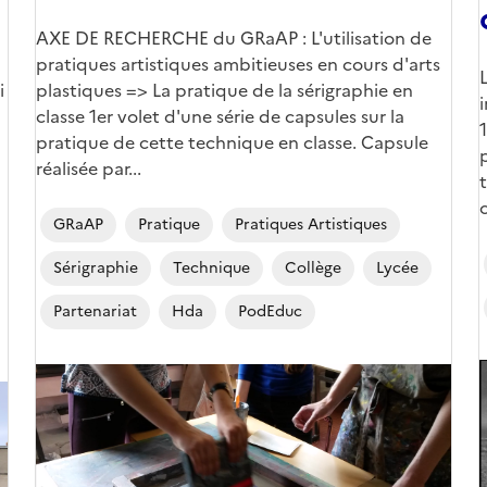
Corps
AXE DE RECHERCHE du GRaAP : L'utilisation de
pratiques artistiques ambitieuses en cours d'arts
i
plastiques => La pratique de la sérigraphie en
classe 1er volet d'une série de capsules sur la
pratique de cette technique en classe. Capsule
réalisée par...
GRaAP
Pratique
Pratiques Artistiques
Sérigraphie
Technique
Collège
Lycée
Partenariat
Hda
PodEduc
Image
de
couverture
(
(conseillée)