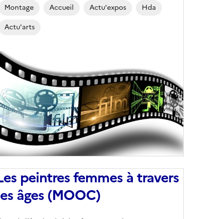
Montage
Accueil
Actu'expos
Hda
Actu'arts
Image
de
couverture
conseillée)
Les peintres femmes à travers
les âges (MOOC)