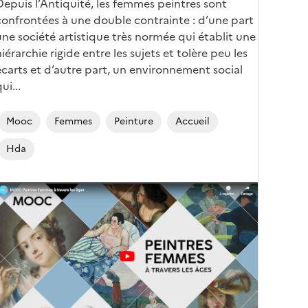
Corps
Depuis l’Antiquité, les femmes peintres sont
confrontées à une double contrainte : d’une part
une société artistique très normée qui établit une
hiérarchie rigide entre les sujets et tolère peu les
écarts et d’autre part, un environnement social
ui...
Mooc
Femmes
Peinture
Accueil
Hda
Image
de
couverture
conseillée)