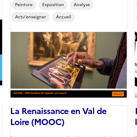
Peinture
Exposition
Analyse
Actu'enseigner
Accueil
Image
de
couverture
(conseillée)
(
La Renaissance en Val de
Loire (MOOC)