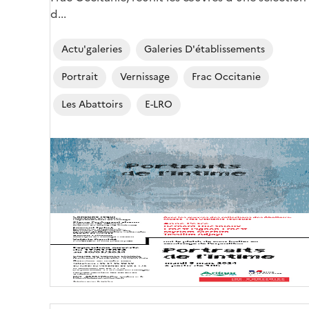
d...
Actu'galeries
Galeries D'établissements
Portrait
Vernissage
Frac Occitanie
Les Abattoirs
E-LRO
Image
de
couverture
(conseillée)