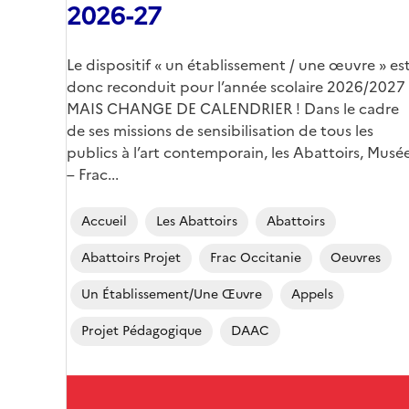
2026-27
Corps
Le dispositif « un établissement / une œuvre » es
donc reconduit pour l’année scolaire 2026/2027
MAIS CHANGE DE CALENDRIER ! Dans le cadre
de ses missions de sensibilisation de tous les
publics à l’art contemporain, les Abattoirs, Musé
– Frac...
Accueil
Les Abattoirs
Abattoirs
Abattoirs Projet
Frac Occitanie
Oeuvres
Un Établissement/une Œuvre
Appels
Projet Pédagogique
DAAC
Image
de