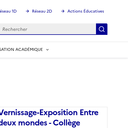
éseau 1D
Réseau 2D
Actions Éducatives
echercher
Rechercher
Recherch
SATION ACADÉMIQUE
Vernissage-Exposition Entre
deux mondes - Collège