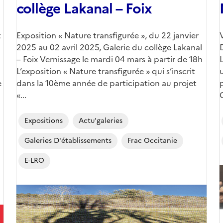
collège Lakanal – Foix
t
Corps
Exposition « Nature transfigurée », du 22 janvier
2025 au 02 avril 2025, Galerie du collège Lakanal
– Foix Vernissage le mardi 04 mars à partir de 18h
L’exposition « Nature transfigurée » qui s’inscrit
e
dans la 10ème année de participation au projet
«...
Expositions
Actu'galeries
Galeries D'établissements
Frac Occitanie
E-LRO
Image
de
(
couverture