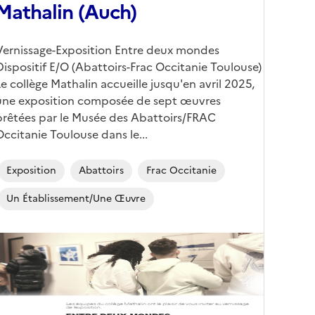
Mathalin (Auch)
Corps
Vernissage-Exposition Entre deux mondes
Dispositif E/O (Abattoirs-Frac Occitanie Toulouse)
Le collège Mathalin accueille jusqu'en avril 2025,
une exposition composée de sept œuvres
prêtées par le Musée des Abattoirs/FRAC
Occitanie Toulouse dans le...
Exposition
Abattoirs
Frac Occitanie
Un Établissement/une Œuvre
Image
de
couverture
conseillée)