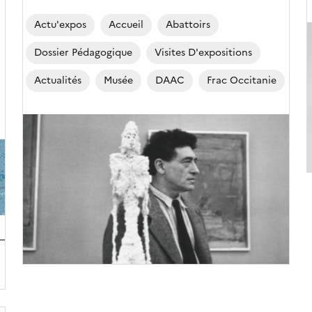
Actu'expos
Accueil
Abattoirs
Dossier Pédagogique
Visites D'expositions
(
Actualités
Musée
DAAC
Frac Occitanie
Image
de
couverture
(conseillée)