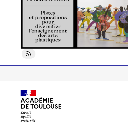
couverture
(conseillée)
S'abonner À Livret
ACADÉMIE
DE TOULOUSE