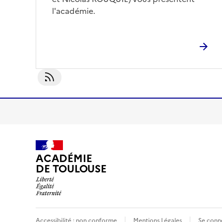
l'académie.
S'abonner À Organisation Académique
ACADÉMIE
DE TOULOUSE
Accessibilité : non conforme
Mentions Légales
Se conn