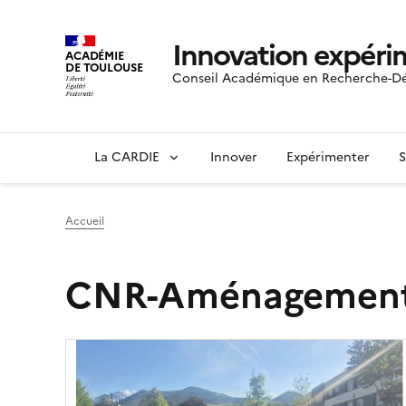
Innovation expéri
ACADÉMIE
DE TOULOUSE
Conseil Académique en Recherche-Dé
La CARDIE
Innover
Expérimenter
S
Accueil
CNR-Aménagement 
Image
de
couverture