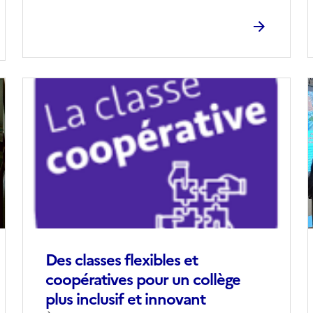
Image
de
couverture
(conseillée)
(
Des classes flexibles et
coopératives pour un collège
plus inclusif et innovant