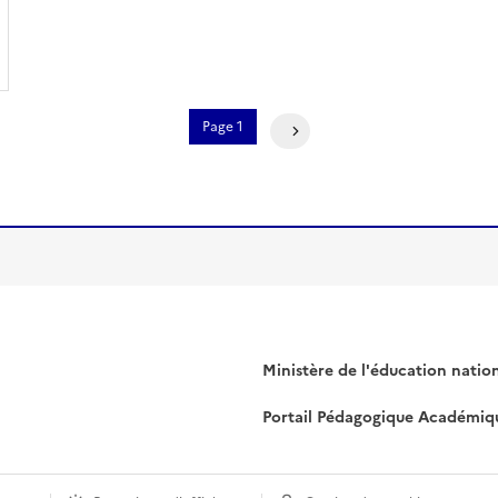
Pagination
Page 1
Page Suivante
Ministère de l'éducation natio
Portail Pédagogique Académiq