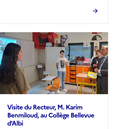
Image
de
couverture
conseillée)
Visite du Recteur, M. Karim
Benmiloud, au Collège Bellevue
d’Albi