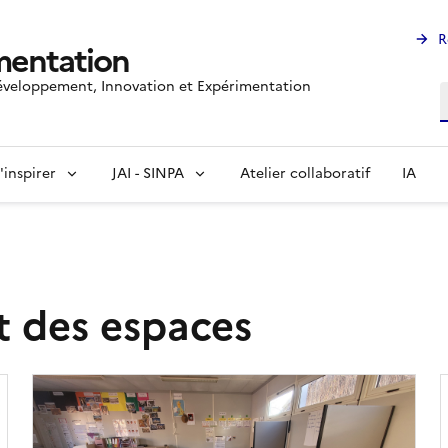
R
mentation
veloppement, Innovation et Expérimentation
R
'inspirer
JAI - SINPA
Atelier collaboratif
IA
des espaces
Image
de
couverture