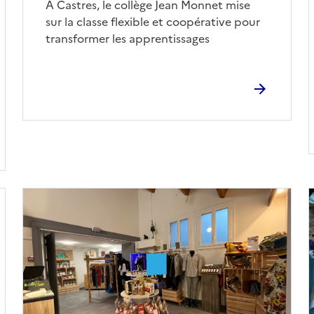
Corps
À Castres, le collège Jean Monnet mise
sur la classe flexible et coopérative pour
transformer les apprentissages
Image
de
couverture
(conseillée)
(