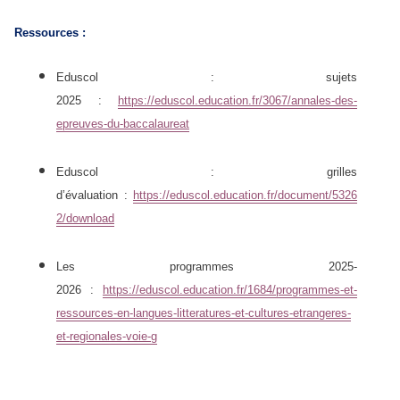
Ressources :
Eduscol : sujets
2025 :
https://eduscol.education.fr/3067/annales-des-
epreuves-du-baccalaureat
Eduscol : grilles
d’évaluation :
https://eduscol.education.fr/document/5326
2/download
Les programmes 2025-
2026 :
https://eduscol.education.fr/1684/programmes-et-
ressources-en-langues-litteratures-et-cultures-etrangeres-
et-regionales-voie-g