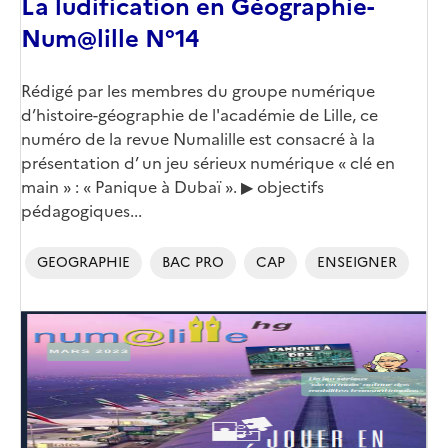
La ludification en Géographie-
Num@lille N°14
Corps
Rédigé par les membres du groupe numérique
d’histoire-géographie de l'académie de Lille, ce
numéro de la revue Numalille est consacré à la
présentation d’ un jeu sérieux numérique « clé en
main » : « Panique à Dubaï ». ▶ objectifs
pédagogiques...
GEOGRAPHIE
BAC PRO
CAP
ENSEIGNER
Image
de
couverture
(conseillée)