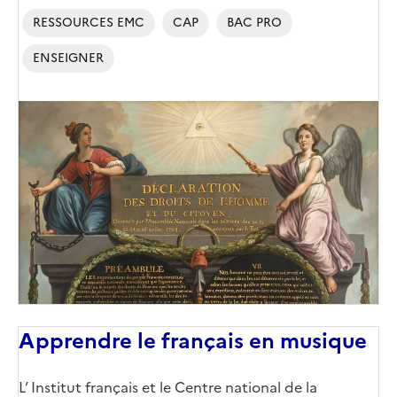
RESSOURCES EMC
CAP
BAC PRO
ENSEIGNER
Image
de
couverture
(conseillée)
Apprendre le français en musique
Corps
L’ Institut français et le Centre national de la