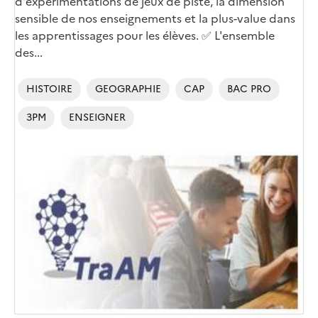
d'expérimentations de jeux de piste, la dimension
sensible de nos enseignements et la plus-value dans
les apprentissages pour les élèves. ✅ L'ensemble
des...
HISTOIRE
GEOGRAPHIE
CAP
BAC PRO
3PM
ENSEIGNER
Image
de
couverture
(conseillée)