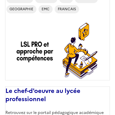
GEOGRAPHIE
EMC
FRANCAIS
Image
de
couverture
(conseillée)
Le chef-d'oeuvre au lycée
professionnel
Corps
Retrouvez sur le portail pédagogique académique