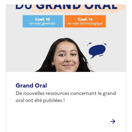
Image
de
couverture
(conseillée)
Grand Oral
Corps
De nouvelles ressources concernant le grand
oral ont été publiées !