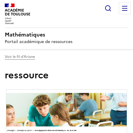
Recherc
ACADÉMIE
DE TOULOUSE
Mathématiques
Portail académique de ressources
Voir le fil d’Ariane
ressource
Image
de
couverture
(conseillée)