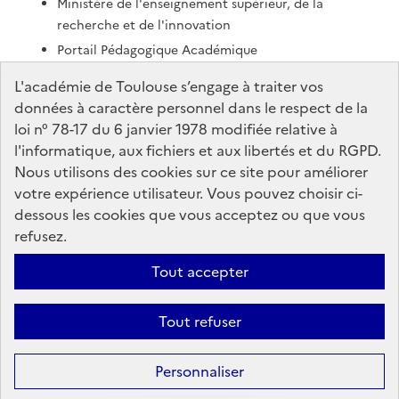
Ministère de l'enseignement supérieur, de la
recherche et de l'innovation
Portail Pédagogique Académique
Nous contacter
L'académie de Toulouse s’engage à traiter vos
données à caractère personnel dans le respect de la
loi n° 78-17 du 6 janvier 1978 modifiée relative à
DSDEN de l'Ariège
l'informatique, aux fichiers et aux libertés et du RGPD.
7 rue du Lieutenant Paul Delpech
Nous utilisons des cookies sur ce site pour améliorer
BP40077
votre expérience utilisateur. Vous pouvez choisir ci-
09008 Foix Cedex
dessous les cookies que vous acceptez ou que vous
refusez.
Formulaire de contact
Tout accepter
Accessibilité : non conforme
Mentions Légales
Connexion
Tout refuser
Paramètres d'affichage
Gestion des cookies
Sauf mention contraire, tous les textes de ce site sont sous
license
Personnaliser
etalab-2.0