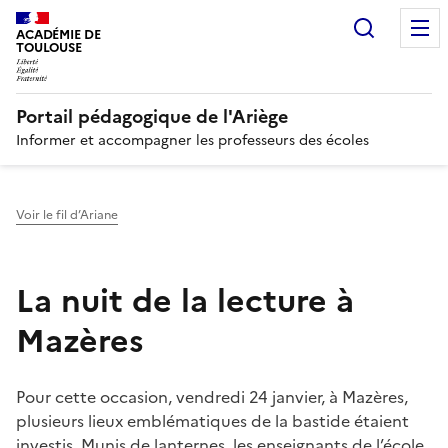
Recherc
N
ACADÉMIE DE
TOULOUSE
Portail pédagogique de l'Ariège
Informer et accompagner les professeurs des écoles
Voir le fil d’Ariane
La nuit de la lecture à
Mazères
Pour cette occasion, vendredi 24 janvier, à Mazères,
plusieurs lieux emblématiques de la bastide étaient
investis. Munis de lanternes, les enseignants de l’école