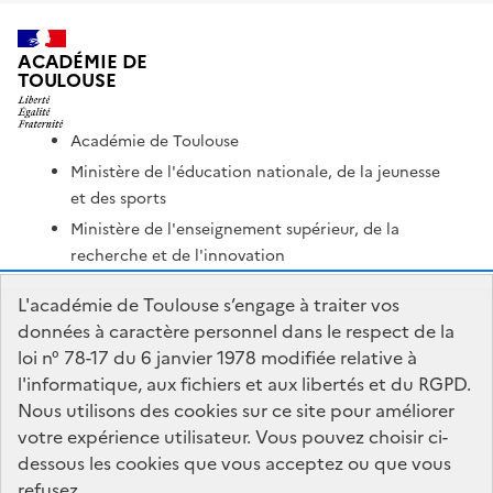
ACADÉMIE DE
TOULOUSE
Académie de Toulouse
Ministère de l'éducation nationale, de la jeunesse
et des sports
Ministère de l'enseignement supérieur, de la
recherche et de l'innovation
Portail Pédagogique Académique
L'académie de Toulouse s’engage à traiter vos
Nous contacter
données à caractère personnel dans le respect de la
loi n° 78-17 du 6 janvier 1978 modifiée relative à
l'informatique, aux fichiers et aux libertés et du RGPD.
DSDEN du Tarn-et-Garonne
Nous utilisons des cookies sur ce site pour améliorer
Centre administratif Forestié
votre expérience utilisateur. Vous pouvez choisir ci-
436 rue Edouard Forestié
dessous les cookies que vous acceptez ou que vous
82000 Montauban
refusez.