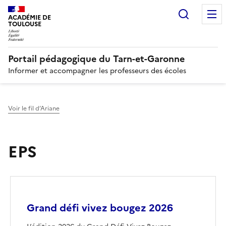
Recherc
N
ACADÉMIE DE
TOULOUSE
Portail pédagogique du Tarn-et-Garonne
Informer et accompagner les professeurs des écoles
Voir le fil d’Ariane
EPS
Image
Grand défi vivez bougez 2026