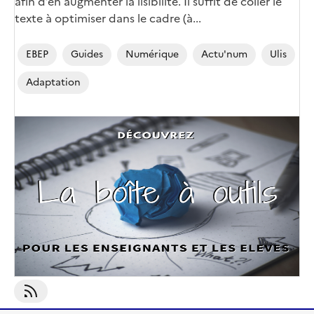
afin d’en augmenter la lisibilité. Il suffit de coller le
texte à optimiser dans le cadre (à...
EBEP
Guides
Numérique
Actu'num
Ulis
Adaptation
Image
de
couverture
(conseillée)
S'abonner À Ulis