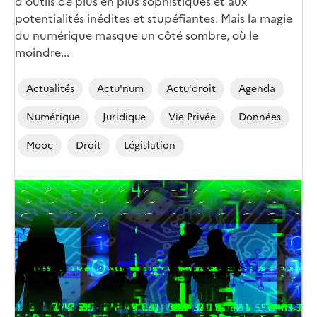
d'outils de plus en plus sophistiqués et aux
potentialités inédites et stupéfiantes. Mais la magie
du numérique masque un côté sombre, où le
moindre...
Actualités
Actu'num
Actu'droit
Agenda
Numérique
Juridique
Vie Privée
Données
Mooc
Droit
Législation