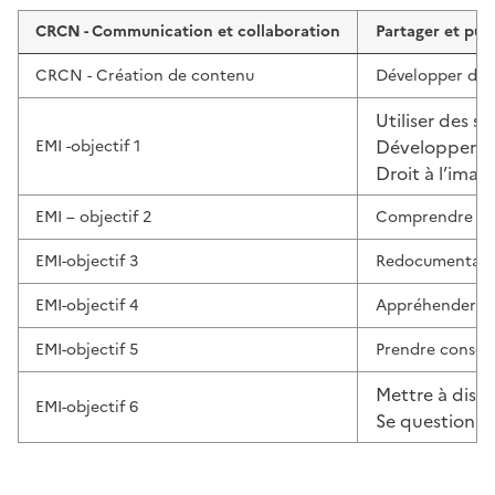
CRCN - Communication et collaboration
Partager et publ
CRCN - Création de contenu
Développer des
Utiliser des sy
Développer d
EMI -objectif 1
Droit à l’imag
EMI – objectif 2
Comprendre les 
EMI-objectif 3
Redocumentarisa
EMI-objectif 4
Appréhender l’hi
EMI-objectif 5
Prendre conscie
Mettre à dista
EMI-objectif 6
Se questionner