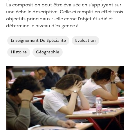
La composition peut être évaluée en s’appuyant sur
une échelle descriptive. Celle-ci remplit en effet trois
objectifs principaux : -elle cerne l’objet étudié et
détermine le niveau d’exigence à...
Enseignement De Spécialité
Evaluation
Histoire
Géographie
Image
de
couverture
(conseillée)