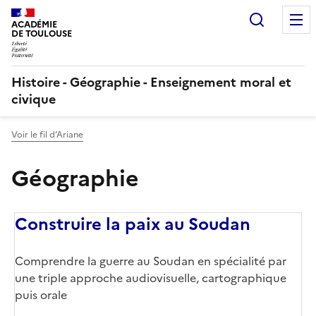
Recherc
ACADÉMIE
DE TOULOUSE
Histoire - Géographie - Enseignement moral et
civique
Voir le fil d’Ariane
Géographie
Construire la paix au Soudan
Corps
Comprendre la guerre au Soudan en spécialité par
une triple approche audiovisuelle, cartographique
puis orale