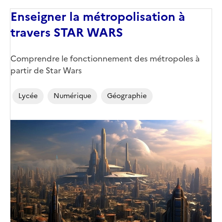
Enseigner la métropolisation à
travers STAR WARS
Corps
Comprendre le fonctionnement des métropoles à
partir de Star Wars
Lycée
Numérique
Géographie
Image
de
couverture
(conseillée)