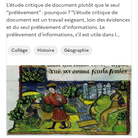
Corps
L’étude critique de document plutôt que le seul
“prélèvement” : pourquoi ? “L’étude critique de
document est un travail exigeant, loin des évidences
et du seul prélèvement d’informations. Le
prélèvement d’informations, s’il est utile dans l...
Collège
Histoire
Géographie
Image
de
couverture
(conseillée)