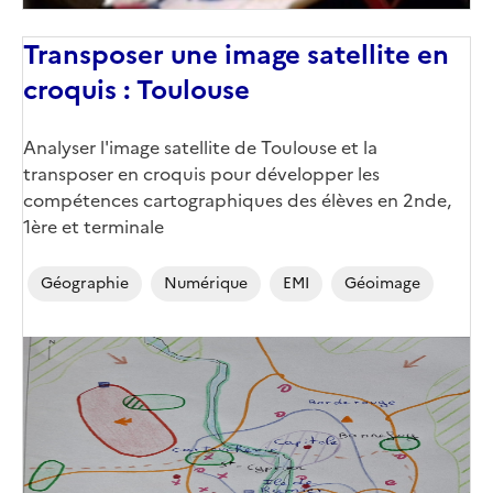
Transposer une image satellite en
croquis : Toulouse
Corps
Analyser l'image satellite de Toulouse et la
transposer en croquis pour développer les
compétences cartographiques des élèves en 2nde,
1ère et terminale
Géographie
Numérique
EMI
Géoimage
Image
de
couverture
(conseillée)