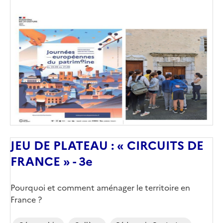
Image
de
couverture
(conseillée)
JEU DE PLATEAU : « CIRCUITS DE
FRANCE » - 3e
Corps
Pourquoi et comment aménager le territoire en
France ?