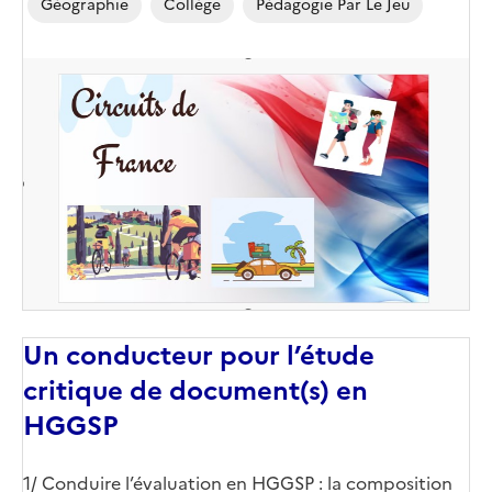
Géographie
Collège
Pédagogie Par Le Jeu
Image
de
couverture
(conseillée)
Un conducteur pour l’étude
critique de document(s) en
HGGSP
Corps
1/ Conduire l’évaluation en HGGSP : la composition