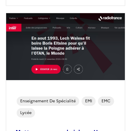
Image
de
couverture
(conseillée)
Enseignement De Spécialité
EMI
EMC
Lycée