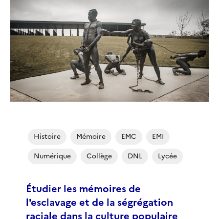
de
couverture
(conseillée)
Histoire
Mémoire
EMC
EMI
Numérique
Collège
DNL
Lycée
Étudier les mémoires de
l'esclavage et de la ségrégation
raciale dans la culture populaire