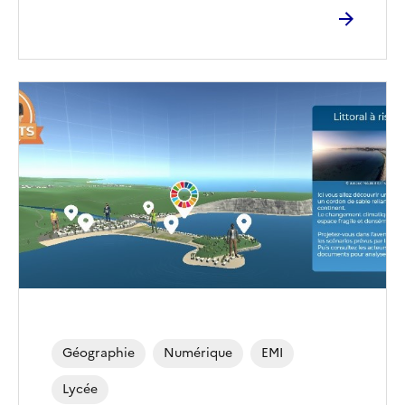
Image
de
couverture
(conseillée)
Géographie
Numérique
EMI
Lycée