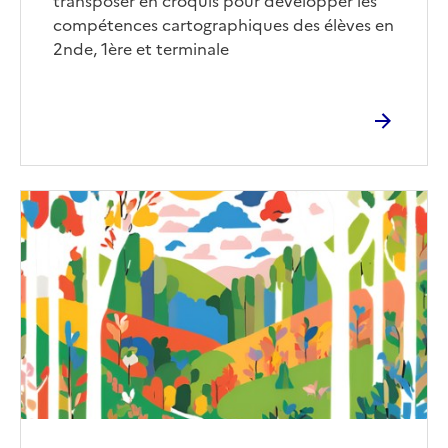
transposer en croquis pour développer les
compétences cartographiques des élèves en
2nde, 1ère et terminale
Image
de
couverture
(conseillée)