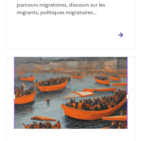
parcours migratoires, discours sur les
migrants, politiques migratoires...
Image
de
couverture
(conseillée)