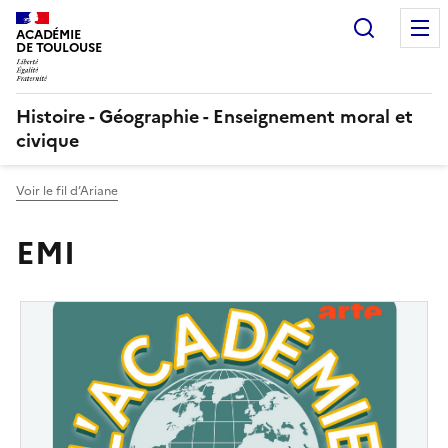
Recherc
ACADÉMIE
DE TOULOUSE
Histoire - Géographie - Enseignement moral et
civique
Voir le fil d’Ariane
EMI
Image
de
couverture
(conseillée)