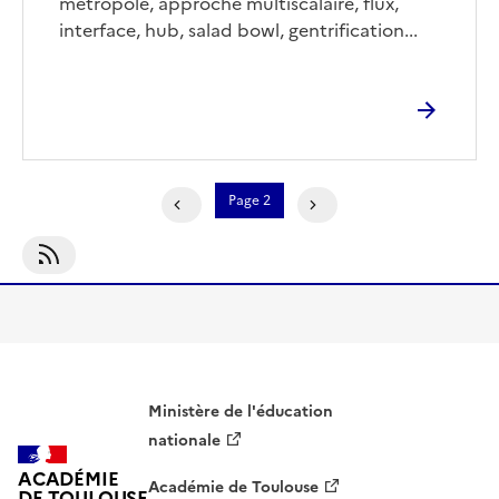
métropole, approche multiscalaire, flux,
interface, hub, salad bowl, gentrification...
Pagination
Page 2
Page Précédente
Page Suivante
S'abonner À Géoimage
Ministère de l'éducation
nationale
ACADÉMIE
Académie de Toulouse
DE TOULOUSE