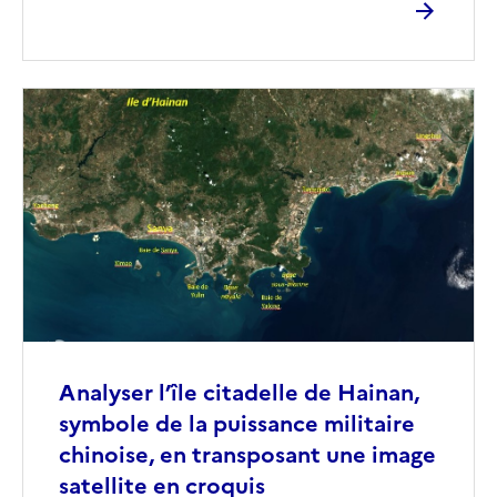
Image
de
couverture
(conseillée)
Analyser l’île citadelle de Hainan,
symbole de la puissance militaire
chinoise, en transposant une image
satellite en croquis