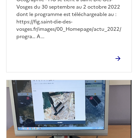
Vosges du 30 septembre au 2 octobre 2022
dont le programme est téléchargeable au :
https://fig.saint-die-des-
vosges.fr/images/00_Homepage/actu_2022/
progra…
A...
Image
de
couverture
(conseillée)