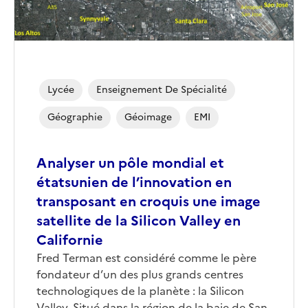
Lycée
Enseignement De Spécialité
Géographie
Géoimage
EMI
Analyser un pôle mondial et
étatsunien de l’innovation en
transposant en croquis une image
satellite de la Silicon Valley en
Californie
Corps
Fred Terman est considéré comme le père
fondateur d’un des plus grands centres
technologiques de la planète : la Silicon
Valley. Situé dans la région de la baie de San