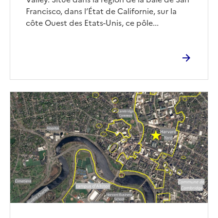
Francisco, dans l’État de Californie, sur la
côte Ouest des Etats-Unis, ce pôle...
Image
de
couverture
(conseillée)