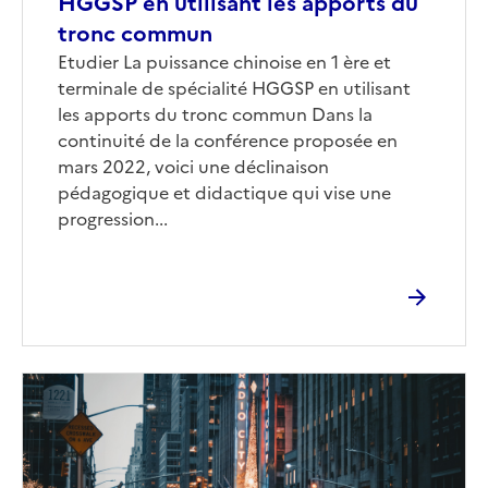
HGGSP en utilisant les apports du
tronc commun
Corps
Etudier La puissance chinoise en 1 ère et
terminale de spécialité HGGSP en utilisant
les apports du tronc commun Dans la
continuité de la conférence proposée en
mars 2022, voici une déclinaison
pédagogique et didactique qui vise une
progression...
Image
de
couverture
(conseillée)