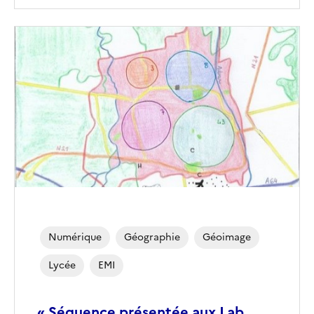
Image
de
couverture
(conseillée)
Numérique
Géographie
Géoimage
Lycée
EMI
« Séquence présentée aux Lab