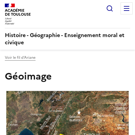
Recherc
ACADÉMIE
DE TOULOUSE
Histoire - Géographie - Enseignement moral et
civique
Voir le fil d’Ariane
Géoimage
Image
de
couverture
(conseillée)