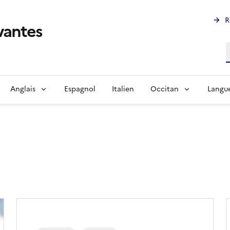
R
ivantes
R
Anglais
Espagnol
Italien
Occitan
Langue