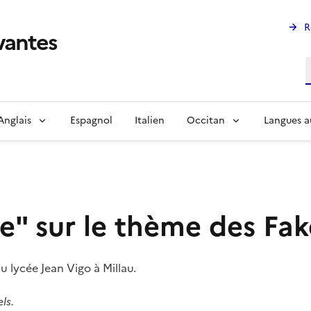
R
ivantes
R
Anglais
Espagnol
Italien
Occitan
Langues a
e" sur le thème des Fa
 lycée Jean Vigo à Millau.
ls.