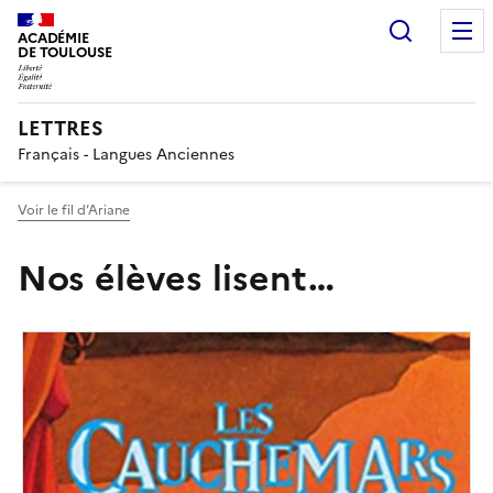
Recherc
ACADÉMIE
DE TOULOUSE
LETTRES
Français - Langues Anciennes
Voir le fil d’Ariane
Nos élèves lisent…
Image
de
couverture
(conseillée)