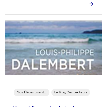
Image
de
couverture
(conseillée)
Nos Élèves Lisent…
Le Blog Des Lecteurs