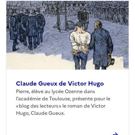
Image
de
couverture
(conseillée)
Claude Gueux de Victor Hugo
Corps
Pierre, élève au lycée Ozenne dans
l’académie de Toulouse, présente pour le
« blog des lecteurs » le roman de Victor
Hugo, Claude Gueux.