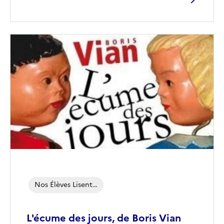
Image
de
couverture
(conseillée)
Nos Élèves Lisent…
L'écume des jours, de Boris Vian